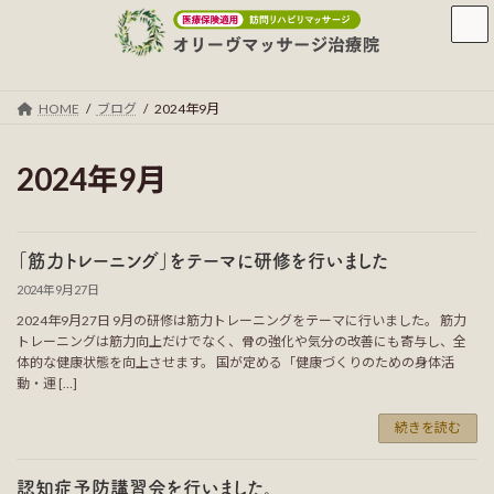
コ
ナ
ン
ビ
テ
ゲ
ン
ー
ツ
シ
HOME
ブログ
2024年9月
へ
ョ
ス
ン
キ
に
2024年9月
ッ
移
プ
動
「筋力トレーニング」をテーマに研修を行いました
2024年9月27日
2024年9月27日 9月の研修は筋力トレーニングをテーマに行いました。 筋力
トレーニングは筋力向上だけでなく、骨の強化や気分の改善にも寄与し、全
体的な健康状態を向上させます。 国が定める「健康づくりのための身体活
動・運 […]
続きを読む
認知症予防講習会を行いました。