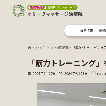
コ
ナ
ン
ビ
テ
ゲ
ン
ー
ツ
シ
最新情報
業務
へ
ョ
ス
ン
キ
に
HOME
ブログ
最新情報
「筋力トレーニング」を
ッ
移
プ
動
「筋力トレーニング」
最
2024年9月27日
2024年9月28日
carec
終
更
新
日
時
: