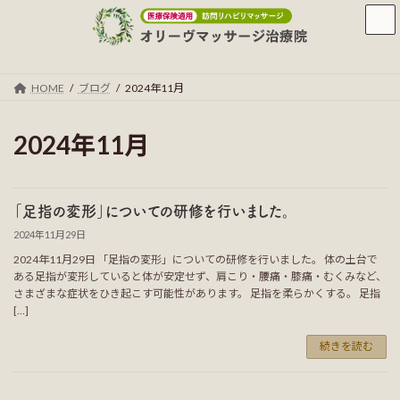
コ
ナ
ン
ビ
テ
ゲ
ン
ー
ツ
シ
HOME
ブログ
2024年11月
へ
ョ
ス
ン
キ
に
2024年11月
ッ
移
プ
動
「足指の変形」についての研修を行いました。
2024年11月29日
2024年11月29日 「足指の変形」についての研修を行いました。 体の土台で
ある足指が変形していると体が安定せず、肩こり・腰痛・膝痛・むくみなど、
さまざまな症状をひき起こす可能性があります。 足指を柔らかくする。 足指
[…]
続きを読む