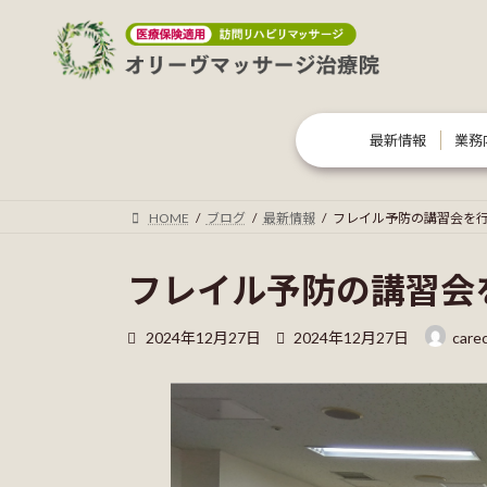
コ
ナ
ン
ビ
テ
ゲ
ン
ー
ツ
シ
最新情報
業務
へ
ョ
ス
ン
キ
に
HOME
ブログ
最新情報
フレイル予防の講習会を
ッ
移
プ
動
フレイル予防の講習会
最
2024年12月27日
2024年12月27日
care
終
更
新
日
時
: