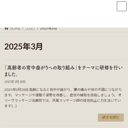
コ
ナ
ン
ビ
テ
ゲ
ン
ー
ツ
シ
HOME
ブログ
2025年3月
へ
ョ
ス
ン
キ
に
2025年3月
ッ
移
プ
動
「高齢者の背中曲がりへの取り組み」をテーマに研修を行い
ました。
2025年3月28日
2025年3月28日 高齢になると背中が曲がり、腰の痛みや体の不調につながり
ます。 マッサージや運動で姿勢を改善し、症状の緩和を目指しましょう。 オ
リーヴマッサージ治療院では、所属マッサージ師の技術向上に力を注いでい
ます […]
続きを読む