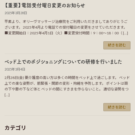
【重要】電話受付曜日変更のお知らせ
2025年3月28日
平素より、オリーヴマッサージ治療院をご利用いただきましてありがとうご
ざいます。 2025年4月より電話での受付曜日の変更をさせていただきます。
■変更開始日：2025年4月1日（火）■変更受付時間：9：00～18：00（ […]
続きを読む
べッド上でのポジショニングについての研修を行いました
2025年3月4日
2月28日(金) 要介護度の高い方は多くの時間をベッド上で過ごします。 ベッド
上での楽な姿勢が、筋緊張・関節の変形・拘縮を予防します。 ポイントは頚
の下や膝の下など体と ベッドの間にすきまを作らないこと。 適切な姿勢をつ
[…]
続きを読む
カテゴリ