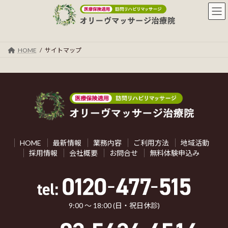
コ
ナ
ン
ビ
テ
ゲ
ン
ー
ツ
シ
HOME
サイトマップ
へ
ョ
ス
ン
キ
に
ッ
移
プ
動
HOME
最新情報
業務内容
ご利用方法
地域活動
採用情報
会社概要
お問合せ
無料体験申込み
9:00 ～ 18:00 (日・祝日休診)